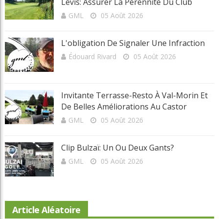
Lévis: Assurer La Pérennité Du Club
GML
05 Août 2026
L'obligation De Signaler Une Infraction
Édouard Rivard
05 Août 2026
Invitante Terrasse-Resto À Val-Morin Et
De Belles Améliorations Au Castor
GML
05 Août 2026
Clip Bulzaï: Un Ou Deux Gants?
GML
05 Août 2026
Article Aléatoire