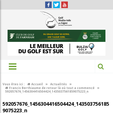
»
»
Vous êtes ici :
Accueil
Actualités
»
Francis Berthiaume de retour là où tout a commencé
592057676_1456304416504424_1435037561859075223_n
592057676_1456304416504424_143503756185
9075223_n