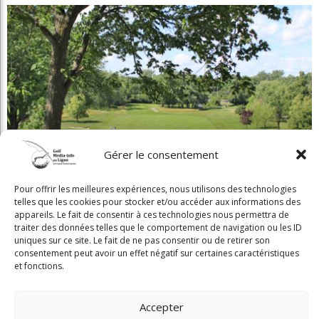
Gérer le consentement
Beaconsfield renoue avec son look d'antan
Pour offrir les meilleures expériences, nous utilisons des technologies
telles que les cookies pour stocker et/ou accéder aux informations des
appareils. Le fait de consentir à ces technologies nous permettra de
traiter des données telles que le comportement de navigation ou les ID
uniques sur ce site. Le fait de ne pas consentir ou de retirer son
consentement peut avoir un effet négatif sur certaines caractéristiques
et fonctions.
Copyright © 2025 Golf Martial Lapointe. Tous droits réservés. Droits d'auteur
Accepter
Martial Lapointe |
NOUS JOINDRE