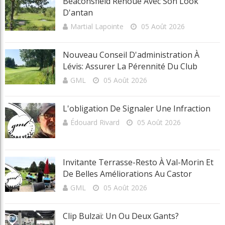
Beaconsfield Renoue Avec Son Look
D'antan
Martial Lapointe
05 Août 2026
Nouveau Conseil D'administration À
Lévis: Assurer La Pérennité Du Club
GML
05 Août 2026
L'obligation De Signaler Une Infraction
Édouard Rivard
05 Août 2026
Invitante Terrasse-Resto À Val-Morin Et
De Belles Améliorations Au Castor
GML
05 Août 2026
Clip Bulzaï: Un Ou Deux Gants?