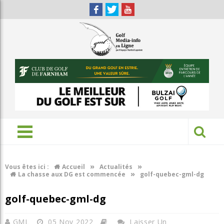
»
»
Vous êtes ici :
Accueil
Actualités
»
La chasse aux DG est commencée
golf-quebec-gml-dg
golf-quebec-gml-dg
GML
05 Nov 2022
Laisser Un