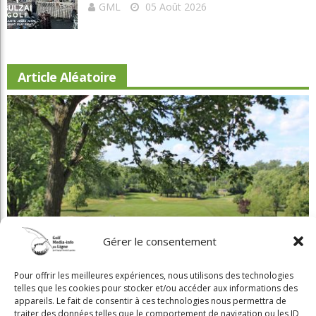
GML
05 Août 2026
Article Aléatoire
Gérer le consentement
Beaconsfield renoue avec son look d'antan
Pour offrir les meilleures expériences, nous utilisons des technologies
telles que les cookies pour stocker et/ou accéder aux informations des
appareils. Le fait de consentir à ces technologies nous permettra de
traiter des données telles que le comportement de navigation ou les ID