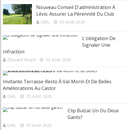
Nouveau Conseil D'administration À
Lévis: Assurer La Pérennité Du Club
GML
05 Août 2026
L'obligation De
Signaler Une
Infraction
Édouard Rivard
05 Août 2026
Invitante Terrasse-Resto À Val-Morin Et De Belles
Améliorations Au Castor
GML
05 Août 2026
Clip Bulzaï: Un Ou Deux
Gants?
GML
05 Août 2026