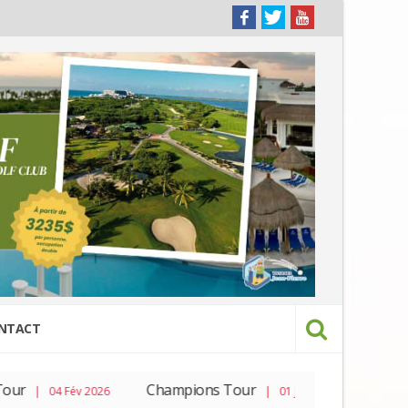
NTACT
r
Champions Tour
PGA To
| 04 Fév 2026
| 01 Jan 2026