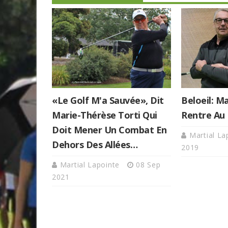
«Le Golf M'a Sauvée», Dit
Beloeil: 
Marie-Thérèse Torti Qui
Rentre Au 
Doit Mener Un Combat En
Martial L
Dehors Des Allées…
2019
Martial Lapointe
08 Sep
2021