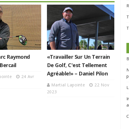
R
T
T
Marc Raymond
«Travailler Sur Un Terrain
B
Bercail
De Golf, C'est Tellement
N
Agréable!» – Daniel Pilon
p
apointe
24 Avr
Martial Lapointe
22 Nov
L
2023
I
a
C