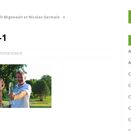
»
ît Migneault et Nicolas Germain
-1
A
ommentaire
A
C
C
C
C
C
C