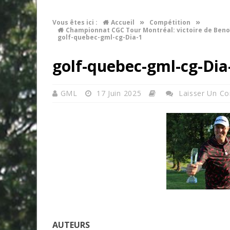
»
»
Vous êtes ici :
Accueil
Compétition
Championnat CGC Tour Montréal: victoire de Beno
golf-quebec-gml-cg-Dia-1
golf-quebec-gml-cg-Dia
GML
17 Juin 2025
Laisser Un C
AUTEURS