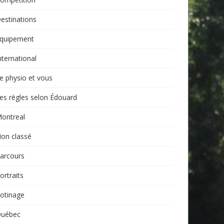
estinations
quipement
nternational
e physio et vous
es règles selon Édouard
ontreal
on classé
arcours
ortraits
otinage
uébec