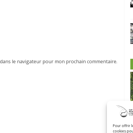
 dans le navigateur pour mon prochain commentaire.
-Morin et
Pour offrir 
cookies pou
Castor
Clip Bulzaï: un ou deux gants?