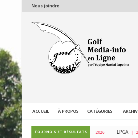
Nous joindre
ACCUEIL
À PROPOS
CATÉGORIES
ARCHIV
PGA Tour
LPGA
TOURNOIS ET RÉSULTATS
| 04 Mar 2026
| 23 Fé