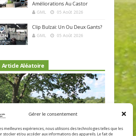
Améliorations Au Castor
GML
05 Août 2026
Clip Bulzaï: Un Ou Deux Gants?
GML
05 Août 2026
Article Aléatoire
Gérer le consentement
Beaconsfield renoue avec son look
Nouveau 
les meilleures expériences, nous utilisons des technologies telles que les
r stocker et/ou accéder aux informations des appareils. Le fait de
d'antan
Lévis: a