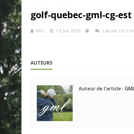
golf-quebec-gml-cg-est
GML
15 Juil 2025
Laisser Un Co
AUTEURS
Auteur de l'article :
GM