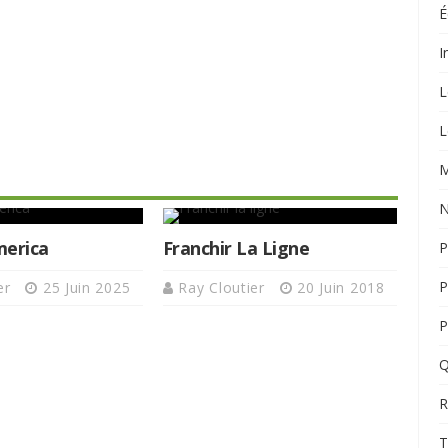
É
I
L
L
M
N
merica
Franchir La Ligne
P
P
er
25 Juin 2025
Ray Cloutier
20 Juin 2018
P
Q
R
T