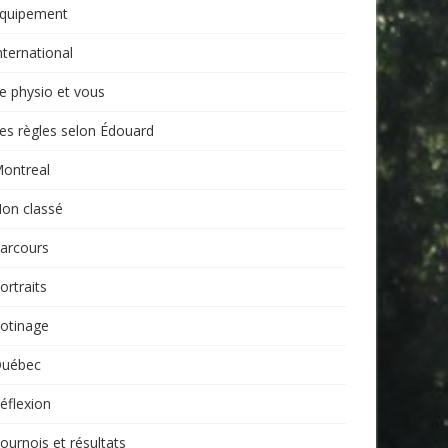
quipement
nternational
e physio et vous
es règles selon Édouard
ontreal
on classé
arcours
ortraits
otinage
uébec
éflexion
ournois et résultats