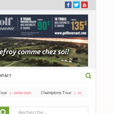
NTACT
ur
Champions Tour
PGA To
| 04 Fév 2026
| 01 Jan 2026