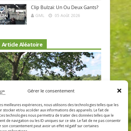
Clip Bulzaï: Un Ou Deux Gants?
GML
05 Août 2026
Article Aléatoire
Nouveau 
Lévis: a
Gérer le consentement
Beaconsfield renoue avec son look
les meilleures expériences, nous utilisons des technologies telles que les
r stocker et/ou accéder aux informations des appareils. Le fait de
d'antan
 ces technologies nous permettra de traiter des données telles que le
 de navigation ou les ID uniques sur ce site. Le fait de ne pas consentir
r son consentement peut avoir un effet négatif sur certaines