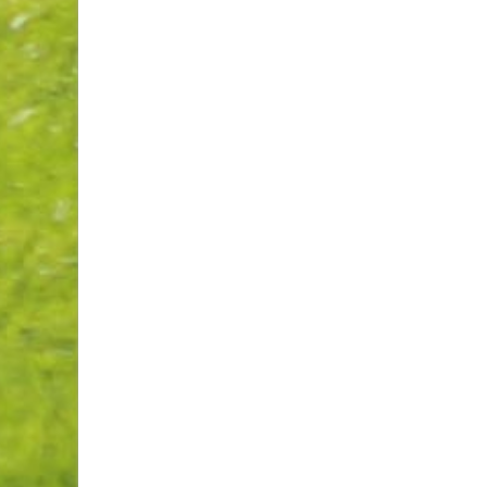
Invitante terrasse-resto à Val
de belles améliorations au 