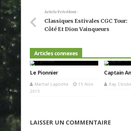
Article Précédent :
Classiques Estivales CGC Tour:
Côté Et Dion Vainqueurs
Articles connexes
Le Pionnier
Captain A
Martial Lapointe
15 Nov
Ray Clouti
2015
LAISSER UN COMMENTAIRE