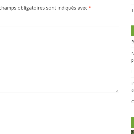
champs obligatoires sont indiqués avec
*
T
B
N
p
L
I
a
C