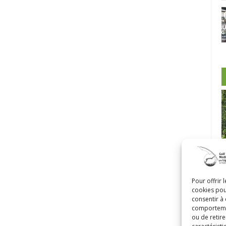
-Morin et
Pour offrir 
cookies pou
Castor
Clip Bulzaï: un ou deux gants?
consentir à
comportement
ou de retire