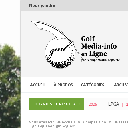
Nous joindre
ACCUEIL
À PROPOS
CATÉGORIES
ARCHIV
PGA Tour
LPGA
TOURNOIS ET RÉSULTATS
| 04 Mar 2026
| 23 Fé
»
»
Vous êtes ici :
Accueil
Compétition
Clas
golf-quebec-gml-cg-est