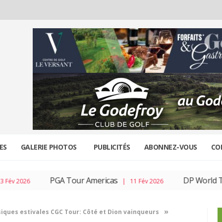
ES
GALERIE PHOTOS
PUBLICITÉS
ABONNEZ-VOUS
CO
PGA Tour Americas
DP World To
v 2026
| 11 Fév 2026
»
siques estivales CGC Tour: Côté et Dion vainqueurs