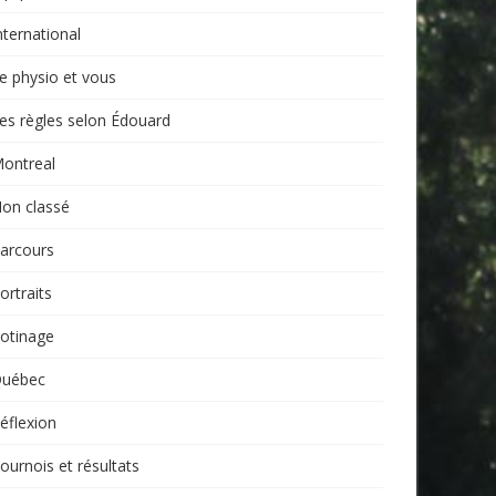
nternational
e physio et vous
es règles selon Édouard
ontreal
on classé
arcours
ortraits
otinage
uébec
éflexion
ournois et résultats