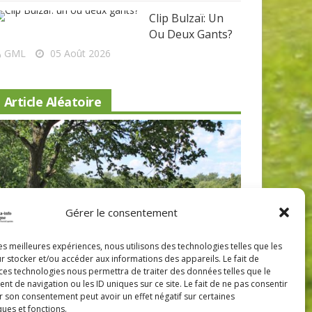
Clip Bulzaï: Un
Ou Deux Gants?
GML
05 Août 2026
Article Aléatoire
Gérer le consentement
Beaconsfield renoue avec son look
Nouveau 
les meilleures expériences, nous utilisons des technologies telles que les
r stocker et/ou accéder aux informations des appareils. Le fait de
d'antan
Lévis: a
 ces technologies nous permettra de traiter des données telles que le
 de navigation ou les ID uniques sur ce site. Le fait de ne pas consentir
r son consentement peut avoir un effet négatif sur certaines
ques et fonctions.