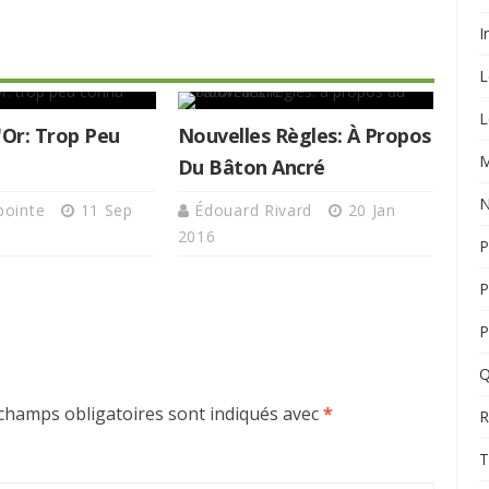
I
L
L
'Or: Trop Peu
Nouvelles Règles: À Propos
M
Du Bâton Ancré
N
apointe
11 Sep
Édouard Rivard
20 Jan
2016
P
P
P
Q
champs obligatoires sont indiqués avec
*
R
T