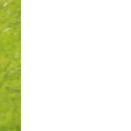
Invitante terrasse-resto à Val
de belles améliorations au 