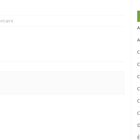
ntaire
A
A
C
C
C
C
C
C
D
É