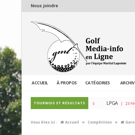
Nous joindre
ACCUEIL
À PROPOS
CATÉGORIES
ARCHIV
PGA Tour
LPGA
TOURNOIS ET RÉSULTATS
| 04 Mar 2026
| 23 Fév 2
»
»
Vous êtes ici :
Accueil
Compétition
Garn