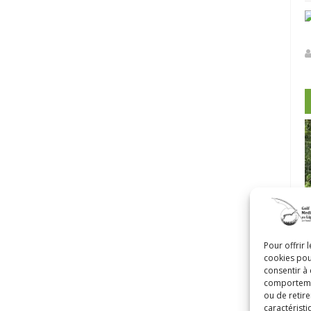
-Morin et
Pour offrir 
cookies pou
Castor
Clip Bulzaï: un ou deux gants?
consentir à
comportement
ou de retire
caractéristi