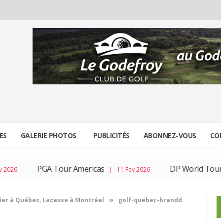
ES
GALERIE PHOTOS
PUBLICITÉS
ABONNEZ-VOUS
CO
PGA Tour Americas
DP World Tour
026
| 11 Fév 2026
| 
»
ier à Québec, Lacasse à Montréal
golf-quebec-brandd