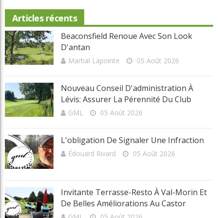
Articles récents
Beaconsfield Renoue Avec Son Look
D'antan
Martial Lapointe
05 Août 2026
Nouveau Conseil D'administration À
Lévis: Assurer La Pérennité Du Club
GML
05 Août 2026
L'obligation De Signaler Une Infraction
Édouard Rivard
05 Août 2026
Invitante Terrasse-Resto À Val-Morin Et
De Belles Améliorations Au Castor
GML
05 Août 2026