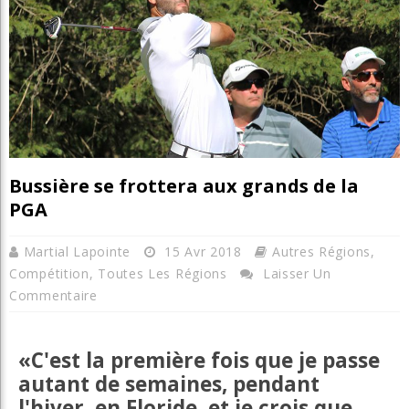
Bussière se frottera aux grands de la
PGA
Martial Lapointe
15 Avr 2018
Autres Régions
,
Compétition
,
Toutes Les Régions
Laisser Un
Commentaire
«C'est la première fois que je passe
autant de semaines, pendant
l'hiver, en Floride, et je crois que