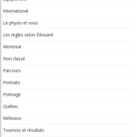
Parcours
Portraits
Potinage
Québec
Réflexion
Tournois et résultats
Toutes les régions
Articles récents
Beaconsfield renoue avec son look d'antan
Nouveau conseil d'administration à Lévis: assurer la pérennité du
club
L'obligation de signaler une infraction