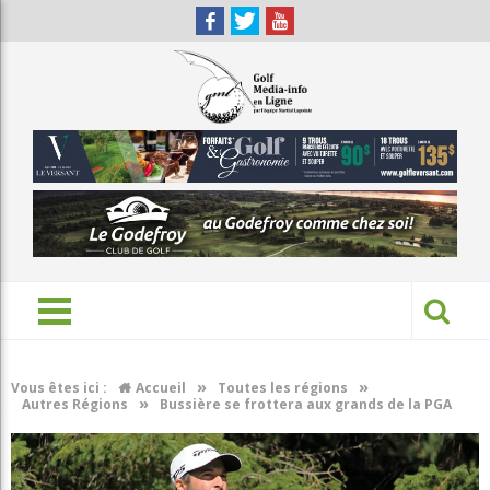
»
»
Vous êtes ici :
Accueil
Toutes les régions
»
Autres Régions
Bussière se frottera aux grands de la PGA