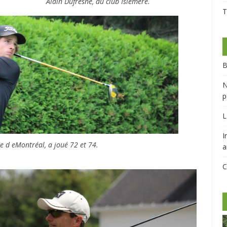
Alain Dufresne, du club Islemere.
T
B
N
p
L
I
le d eMontréal, a joué 72 et 74.
a
C