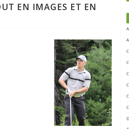
OUT EN IMAGES ET EN
A
A
C
C
C
C
C
C
D