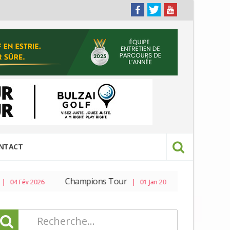
NTACT
Champions Tour
PGA Tour
2026
| 01 Jan 2026
| 04 Mar