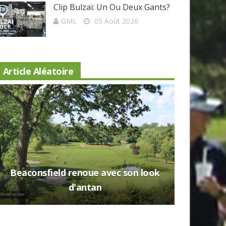
Clip Bulzaï: Un Ou Deux Gants?
GML
05 Août 2026
Article Aléatoire
Beaconsfield renoue avec son look
Nouveau 
d'antan
Lévis: a