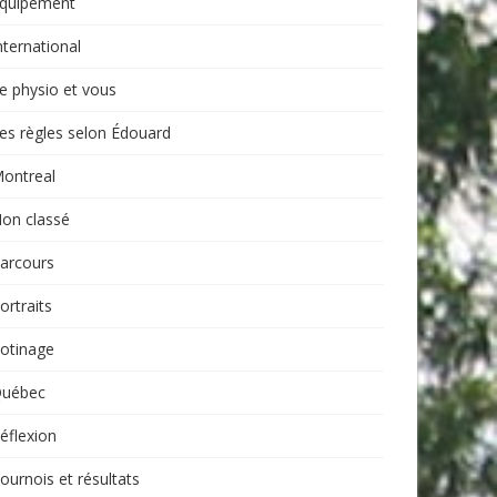
quipement
nternational
e physio et vous
es règles selon Édouard
ontreal
on classé
arcours
ortraits
otinage
uébec
éflexion
ournois et résultats