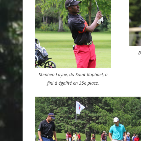
B
Stephen Layne, du Saint-Raphaël, a
fini à égalité en 35e place.