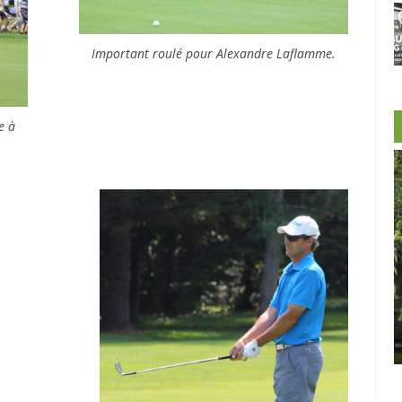
Important roulé pour Alexandre Laflamme.
e à
-Morin et
Castor
Clip Bulzaï: un ou deux gants?