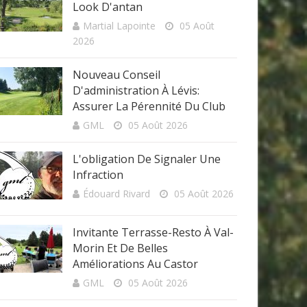
Look D'antan
Martial Lapointe
05 Août
2026
Nouveau Conseil
D'administration À Lévis:
Assurer La Pérennité Du Club
GML
05 Août 2026
L'obligation De Signaler Une
Infraction
Édouard Rivard
05 Août 2026
Invitante Terrasse-Resto À Val-
Morin Et De Belles
Améliorations Au Castor
GML
05 Août 2026