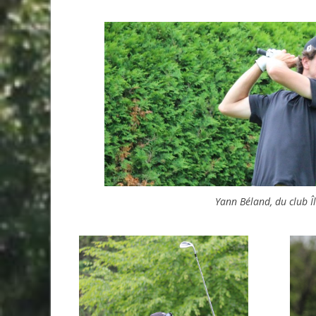
Yann Béland, du club Î