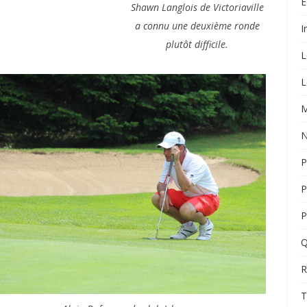
É
Shawn Langlois de Victoriaville
a connu une deuxième ronde
I
plutôt difficile.
L
L
M
N
P
P
P
Q
R
T