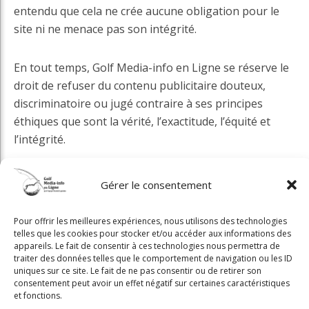
entendu que cela ne crée aucune obligation pour le
site ni ne menace pas son intégrité.
En tout temps, Golf Media-info en Ligne se réserve le
droit de refuser du contenu publicitaire douteux,
discriminatoire ou jugé contraire à ses principes
éthiques que sont la vérité, l’exactitude, l’équité et
l’intégrité.
La diffusion du site qui sert à la tarification
Gérer le consentement
publicitaire, ne sera aucunement gonflée
artificiellement ou par les biais de moyens
Pour offrir les meilleures expériences, nous utilisons des technologies
technologiques.
telles que les cookies pour stocker et/ou accéder aux informations des
appareils. Le fait de consentir à ces technologies nous permettra de
traiter des données telles que le comportement de navigation ou les ID
uniques sur ce site. Le fait de ne pas consentir ou de retirer son
consentement peut avoir un effet négatif sur certaines caractéristiques
et fonctions.