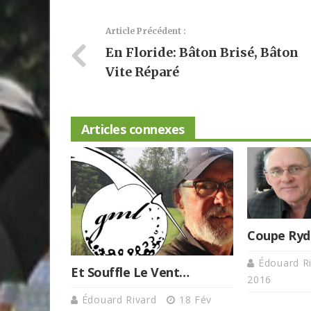
Article Précédent :
En Floride: Bâton Brisé, Bâton
Vite Réparé
Articles connexes
Coupe Ryde
Édouard R
Et Souffle Le Vent…
2016
Édouard Rivard
18 Fév