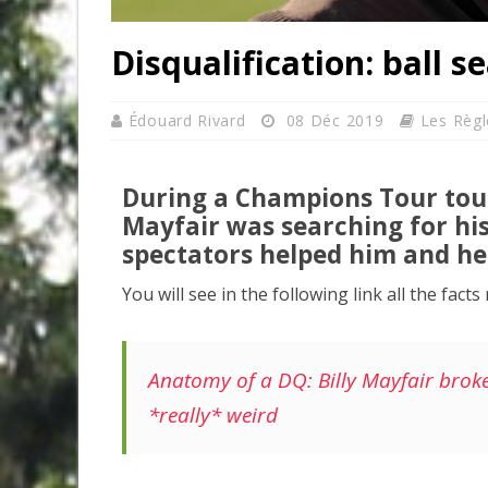
Disqualification: ball 
Édouard Rivard
08 Déc 2019
Les Règl
During a Champions Tour tour
Mayfair was searching for his
spectators helped him and he 
You will see in the following link all the facts 
Anatomy of a DQ: Billy Mayfair broke 
*really* weird