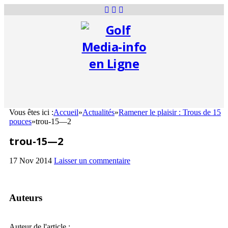
Vous êtes ici :
Accueil
»
Actualités
»
Ramener le plaisir : Trous de 15
pouces
»
trou-15—2
trou-15—2
17 Nov 2014
Laisser un commentaire
Auteurs
Auteur de l'article :