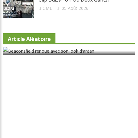
Autres Régions
Ce qu’en pense Ray
Chroniques
Chroniques La relève
Chroniques Truc du pro
Chroniques Vie de club
Compétition
Destinations
Équipement
International
Le physio et vous
Les règles selon Édouard