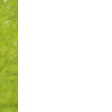
Invitante terrasse-resto à Val
de belles améliorations au 