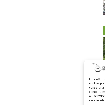
-Morin et
Pour offrir 
cookies pou
Castor
Clip Bulzaï: un ou deux gants?
consentir à
comportement
ou de retire
caractéristi