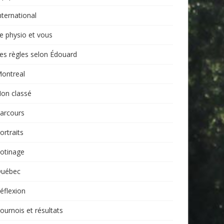
nternational
e physio et vous
es règles selon Édouard
ontreal
on classé
arcours
ortraits
otinage
uébec
éflexion
ournois et résultats