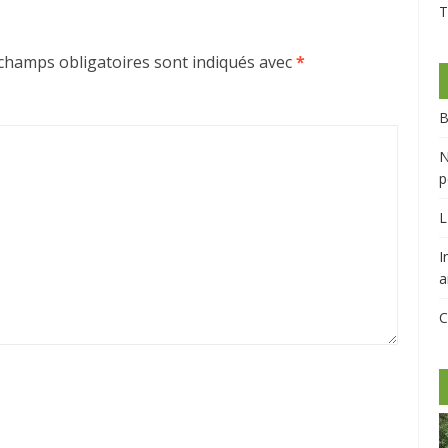
T
champs obligatoires sont indiqués avec
*
B
N
p
L
I
a
C