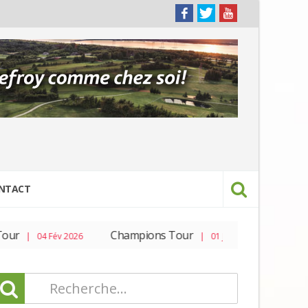
NTACT
ur
Champions Tour
PGA To
| 04 Fév 2026
| 01 Jan 2026