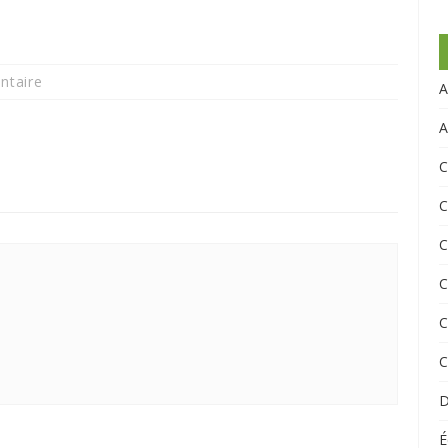
ntaire
A
A
C
C
C
C
C
C
D
É