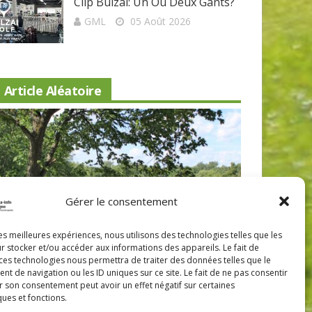
Clip Bulzaï: Un Ou Deux Gants?
GML
05 Août 2026
Article Aléatoire
Gérer le consentement
Beaconsfield renoue avec son look
Nouveau 
les meilleures expériences, nous utilisons des technologies telles que les
r stocker et/ou accéder aux informations des appareils. Le fait de
d'antan
Lévis: a
 ces technologies nous permettra de traiter des données telles que le
 de navigation ou les ID uniques sur ce site. Le fait de ne pas consentir
r son consentement peut avoir un effet négatif sur certaines
ques et fonctions.