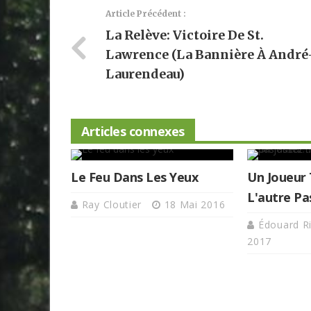
Article Précédent :
La Relève: Victoire De St.
Lawrence (la Bannière À André
Laurendeau)
Articles connexes
Le Feu Dans Les Yeux
Un Joueur
L'autre Pa
Ray Cloutier
18 Mai 2016
Édouard R
2017