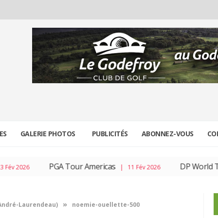
ES
GALERIE PHOTOS
PUBLICITÉS
ABONNEZ-VOUS
CO
PGA Tour Americas
DP World To
év 2026
| 11 Fév 2026
»
à André-Laurendeau)
noemie-ouellette-500