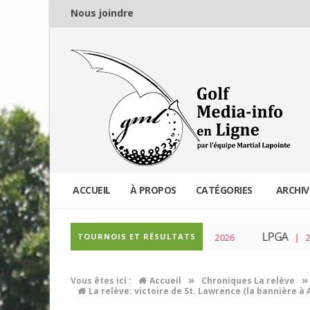
Nous joindre
ACCUEIL
À PROPOS
CATÉGORIES
ARCHIV
PGA Tour
LPGA
TOURNOIS ET RÉSULTATS
| 04 Mar 2026
| 23 F
»
»
Vous êtes ici :
Accueil
Chroniques La relève
La relève: victoire de St. Lawrence (la bannière 