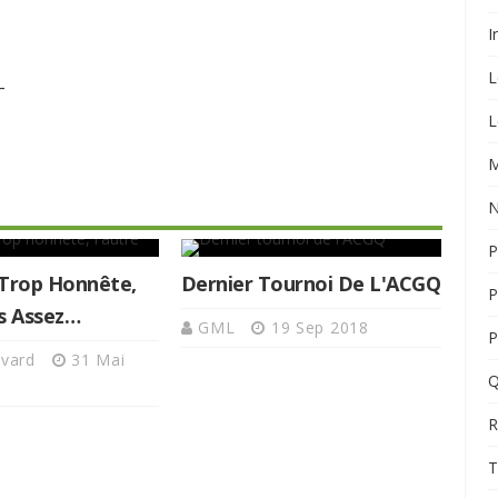
I
L
-
L
M
N
P
 Trop Honnête,
Dernier Tournoi De L'ACGQ
P
s Assez…
GML
19 Sep 2018
P
ivard
31 Mai
Q
R
T