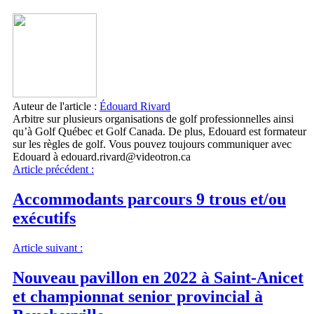
Auteur de l'article :
Édouard Rivard
Arbitre sur plusieurs organisations de golf professionnelles ainsi
qu’à Golf Québec et Golf Canada. De plus, Edouard est formateur
sur les règles de golf. Vous pouvez toujours communiquer avec
Edouard à edouard.rivard@videotron.ca
Article précédent :
Accommodants parcours 9 trous et/ou
exécutifs
Article suivant :
Nouveau pavillon en 2022 à Saint-Anicet
et championnat senior provincial à