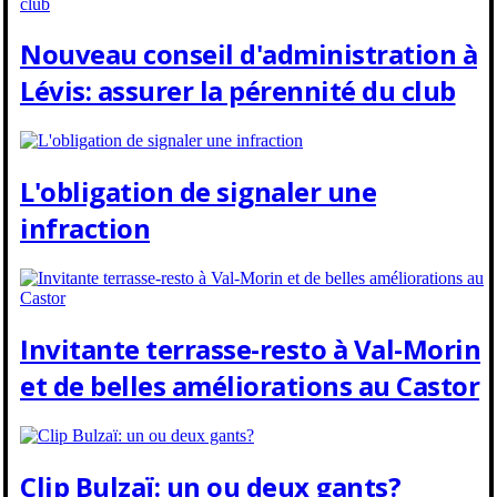
Nouveau conseil d'administration à
Lévis: assurer la pérennité du club
L'obligation de signaler une
infraction
Invitante terrasse-resto à Val-Morin
et de belles améliorations au Castor
Clip Bulzaï: un ou deux gants?