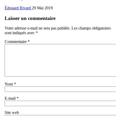
Édouard Rivard
29 Mai 2019
Laisser un commentaire
Votre adresse e-mail ne sera pas publiée.
Les champs obligatoires
sont indiqués avec
*
Commentaire
*
Nom
*
E-mail
*
Site web