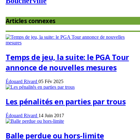
Boucherville
Articles connexes
Temps de jeu, la suite: le PGA Tour
annonce de nouvelles mesures
Édouard Rivard
05 Fév 2025
Les pénalités en parties par trous
Édouard Rivard
14 Juin 2017
Balle perdue ou hors-limite