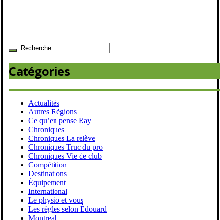
Catégories
Actualités
Autres Régions
Ce qu’en pense Ray
Chroniques
Chroniques La relève
Chroniques Truc du pro
Chroniques Vie de club
Compétition
Destinations
Équipement
International
Le physio et vous
Les règles selon Édouard
Montreal