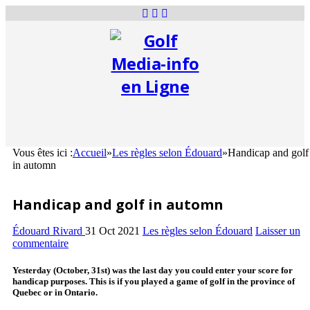
Vous êtes ici :
Accueil
»
Les règles selon Édouard
»
Handicap and golf
in automn
Handicap and golf in automn
Édouard Rivard
31 Oct 2021
Les règles selon Édouard
Laisser un
commentaire
Yesterday (October, 31st) was the last day you could enter your score for
handicap purposes. This is if you played a game of golf in the province of
Quebec or in Ontario.