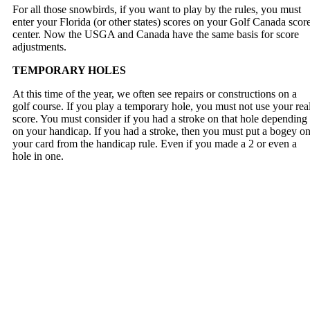
For all those snowbirds, if you want to play by the rules, you must
enter your Florida (or other states) scores on your Golf Canada scor
center. Now the USGA and Canada have the same basis for score
adjustments.
TEMPORARY HOLES
At this time of the year, we often see repairs or constructions on a
golf course. If you play a temporary hole, you must not use your rea
score. You must consider if you had a stroke on that hole depending
on your handicap. If you had a stroke, then you must put a bogey o
your card from the handicap rule. Even if you made a 2 or even a
hole in one.