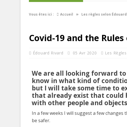
»
Vous êtes ici :
Accueil
Les règles selon Édouard
Covid-19 and the Rules 
Édouard Rivard
05 Avr 2020
Les Règles
We are all looking forward to
know in what kind of conditio
but I will take some time to e
that already exist that could
with other people and objects
In a few weeks I will suggest a few changes t
be safer.