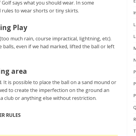
É
of Golf says what you should wear. In some
 rules to wear shorts or tiny skirts.
I
L
ing Play
L
too much rain, course impractical, lightning, etc).
lls, even if we had marked, lifted the ball or left
M
N
ing area
P
 It is possible to place the ball on a sand mound or
P
wed to create the imperfection on the ground an
P
 a club or anything else without restriction.
Q
ER RULES
R
T