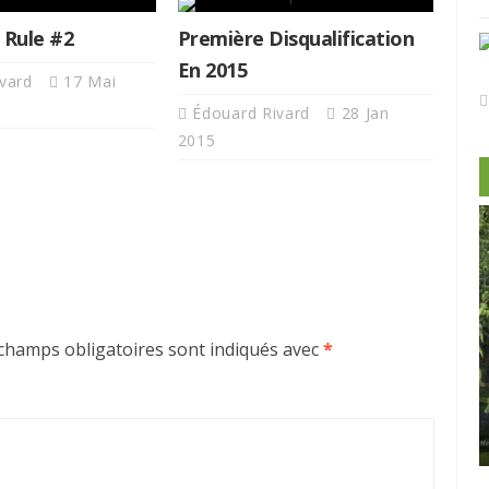
 Rule #2
Première Disqualification
En 2015
ivard
17 Mai
Édouard Rivard
28 Jan
2015
champs obligatoires sont indiqués avec
*
-Morin et
Castor
Clip Bulzaï: un ou deux gants?