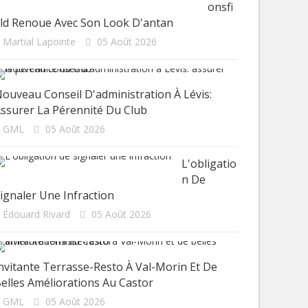
Onsfi
ld Renoue Avec Son Look D'antan
Martial Lapointe
05 Août 2026
ouveau Conseil D'administration À Lévis:
ssurer La Pérennité Du Club
GML
05 Août 2026
L'obligatio
N De
ignaler Une Infraction
Édouard Rivard
05 Août 2026
nvitante Terrasse-Resto À Val-Morin Et De
elles Améliorations Au Castor
GML
05 Août 2026