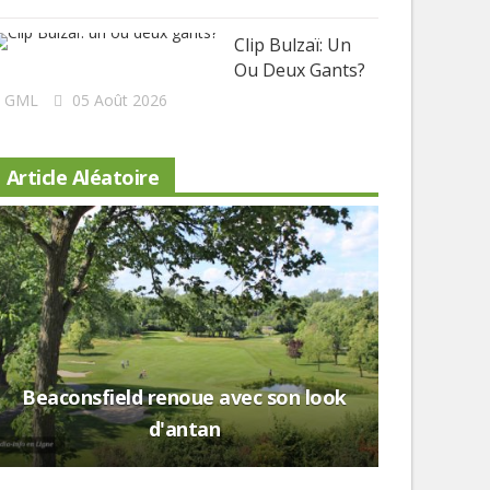
Clip Bulzaï: Un
Ou Deux Gants?
GML
05 Août 2026
Article Aléatoire
Nouveau 
Lévis: a
Beaconsfield renoue avec son look
d'antan