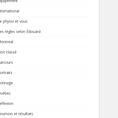
quipement
nternational
e physio et vous
es règles selon Édouard
ontreal
on classé
arcours
ortraits
otinage
uébec
éflexion
ournois et résultats