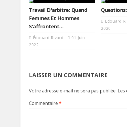
Travail D'arbitre: Quand
Questions:
Femmes Et Hommes
Édouard R
S'affrontent…
2020
Édouard Rivard
01 Juin
2022
LAISSER UN COMMENTAIRE
Votre adresse e-mail ne sera pas publiée.
Les 
Invitante terrasse-resto à Val
Commentaire
*
de belles améliorations au 