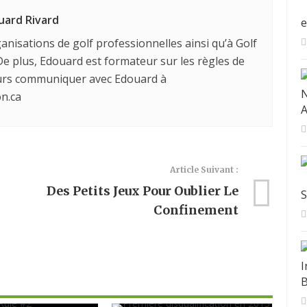
uard Rivard
E
anisations de golf professionnelles ainsi qu’à Golf
e plus, Edouard est formateur sur les règles de
ours communiquer avec Edouard à
N
n.ca
A
Article Suivant :
Des Petits Jeux Pour Oublier Le
S
Confinement
I
B