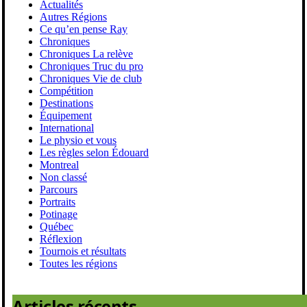
Actualités
Autres Régions
Ce qu’en pense Ray
Chroniques
Chroniques La relève
Chroniques Truc du pro
Chroniques Vie de club
Compétition
Destinations
Équipement
International
Le physio et vous
Les règles selon Édouard
Montreal
Non classé
Parcours
Portraits
Potinage
Québec
Réflexion
Tournois et résultats
Toutes les régions
Articles récents