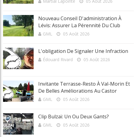
Martial Lapointe
05 Août 2026
Nouveau Conseil D'administration À
Lévis: Assurer La Pérennité Du Club
GML
05 Août 2026
L'obligation De Signaler Une Infraction
Édouard Rivard
05 Août 2026
Invitante Terrasse-Resto À Val-Morin Et
De Belles Améliorations Au Castor
GML
05 Août 2026
Clip Bulzaï: Un Ou Deux Gants?
GML
05 Août 2026