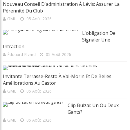
GML
05 Août 2026
L'obligation De
Signaler Une
Infraction
Édouard Rivard
05 Août 2026
Invitante Terrasse-Resto À Val-Morin Et De Belles
Améliorations Au Castor
GML
05 Août 2026
Clip Bulzaï: Un Ou Deux
Gants?
GML
05 Août 2026
Article Aléatoire