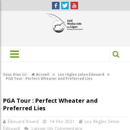
»
»
Vous êtes ici :
Accueil
Les règles selon Édouard
PGA Tour : Perfect Wheater and Preferred Lies
PGA Tour : Perfect Wheater and
Preferred Lies
Édouard Rivard
14 Fév 2021
Les Règles Selon
Édouard
Laisser Un Commentaire