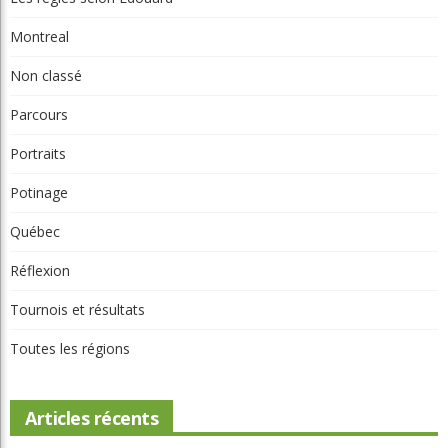
Non classé
Parcours
Portraits
Potinage
Québec
Réflexion
Tournois et résultats
Toutes les régions
Articles récents
Beaconsfield renoue avec son look d'antan
Nouveau conseil d'administration à Lévis: assurer la pérennité du