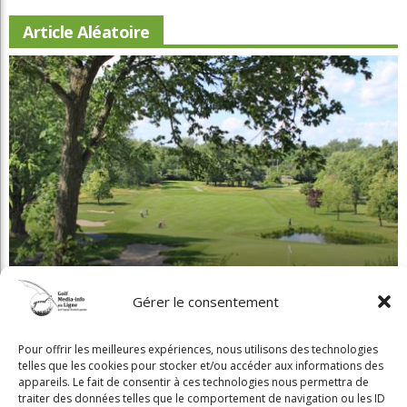
Beaconsfield renoue avec son look d'antan
Gérer le consentement
Pour offrir les meilleures expériences, nous utilisons des technologies
telles que les cookies pour stocker et/ou accéder aux informations des
Copyright © 2025 Golf Martial Lapointe. Tous droits réservés. Droits d'auteur
appareils. Le fait de consentir à ces technologies nous permettra de
traiter des données telles que le comportement de navigation ou les ID
Martial Lapointe |
NOUS JOINDRE