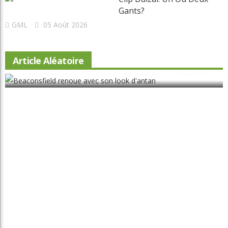
Gants?
GML
05 Août 2026
Article Aléatoire
Beaconsfield renoue avec son look d'antan