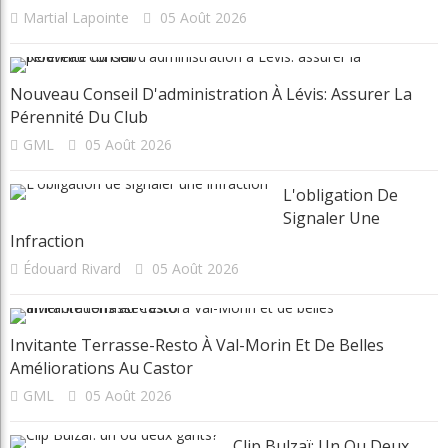
Martial Lapointe
05 Août 2026
Nouveau Conseil D'administration À Lévis: Assurer La
Pérennité Du Club
GML
05 Août 2026
L'obligation De
Signaler Une
Infraction
Édouard Rivard
05 Août 2026
Invitante Terrasse-Resto À Val-Morin Et De Belles
Améliorations Au Castor
GML
05 Août 2026
Clip Bulzaï: Un Ou Deux