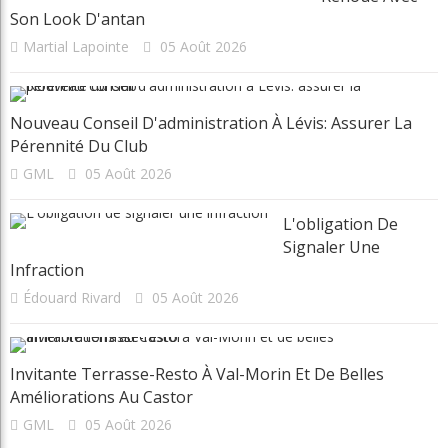
Son Look D'antan
Martial Lapointe
05 Août 2026
Nouveau Conseil D'administration À Lévis: Assurer La
Pérennité Du Club
GML
05 Août 2026
L'obligation De
Signaler Une
Infraction
Édouard Rivard
05 Août 2026
Invitante Terrasse-Resto À Val-Morin Et De Belles
Améliorations Au Castor
GML
05 Août 2026