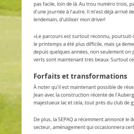
pas facile, loin de là. Au trou numéro trois, p
d'une journée à l'autre. Il m'est déjà arrivé 
lendemain, d'utiliser mon driver!
«Le parcours est surtout reconnu, poursuit-il,
le printemps a été plus difficile, mais ça deme
depuis quelques années, non seulement on peu
verts sont maintenant très beaux. Surtout ce
Invitante terrasse-resto à Val
Forfaits et transformations
de belles améliorations au 
À noter qu'il est maintenant possible de réser
Jean avec la construction récente de l'Auberge 
majestueux lac et cela, tout près du club de g
De plus, la SEPAQ a récemment annoncé le d
secteur, aménagement qui occasionnera certa