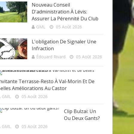
Nouveau Conseil
D'administration À Lévis:
Assurer La Pérennité Du Club
GML
05 Août 2026
L'obligation De Signaler Une
Infraction
Édouard Rivard
05 Août 2026
nvitante Terrasse-Resto À Val-Morin Et De
elles Améliorations Au Castor
GML
05 Août 2026
Clip Bulzaï: Un
Ou Deux Gants?
GML
05 Août 2026