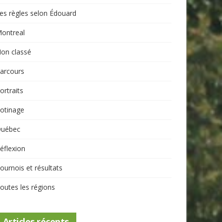
es règles selon Édouard
ontreal
on classé
arcours
ortraits
otinage
uébec
éflexion
ournois et résultats
outes les régions
Articles récents