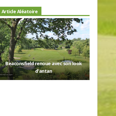
Article Aléatoire
Beaconsfield renoue avec son look
Nouveau 
d'antan
Lévis: a