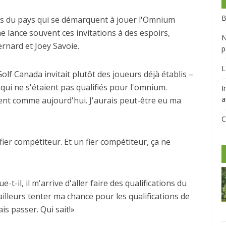
B
rs du pays qui se démarquent à jouer l'Omnium
 lance souvent ces invitations à des espoirs,
N
rnard et Joey Savoie.
p
L
lf Canada invitait plutôt des joueurs déjà établis –
qui ne s'étaient pas qualifiés pour l'omnium.
I
a
ssent comme aujourd'hui. J'aurais peut-être eu ma
C
n fier compétiteur. Et un fier compétiteur, ça ne
t-il, il m'arrive d'aller faire des qualifications du
ailleurs tenter ma chance pour les qualifications de
is passer. Qui sait!»