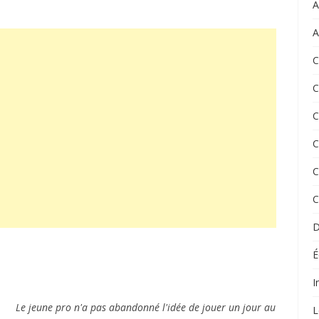
A
A
C
C
C
C
C
C
D
É
I
Le jeune pro n'a pas abandonné l'idée de jouer un jour au
L