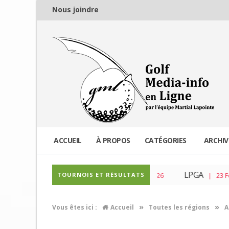
Nous joindre
ACCUEIL
À PROPOS
CATÉGORIES
ARCHIV
PGA Tour
LPGA
TOURNOIS ET RÉSULTATS
| 04 Mar 2026
| 23 Fév 20
»
»
Vous êtes ici :
Accueil
Toutes les régions
A