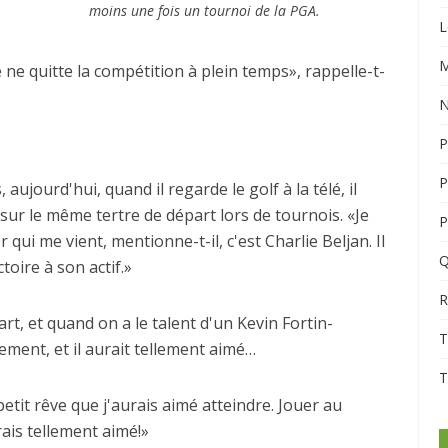
moins une fois un tournoi de la PGA.
L
M
e quitte la compétition à plein temps», rappelle-t-
N
P
P
aujourd'hui, quand il regarde le golf à la télé, il
é sur le même tertre de départ lors de tournois. «Je
P
qui me vient, mentionne-t-il, c'est Charlie Beljan. Il
Q
toire à son actif.»
R
rt, et quand on a le talent d'un Kevin Fortin-
T
stement, et il aurait tellement aimé…
T
petit rêve que j'aurais aimé atteindre. Jouer au
rais tellement aimé!»