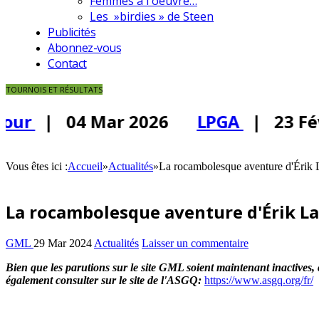
Femmes à l'oeuvre…
Les »birdies » de Steen
Publicités
Abonnez-vous
Contact
TOURNOIS ET RÉSULTATS
our
| 04 Mar 2026
LPGA
| 23 Fév
Vous êtes ici :
Accueil
»
Actualités
»
La rocambolesque aventure d'Érik L
La rocambolesque aventure d'Érik Lac
GML
29 Mar 2024
Actualités
Laisser un commentaire
Bien que les parutions sur le site GML soient maintenant inactives, 
également consulter sur le site de l'ASGQ:
https://www.asgq.org/fr/