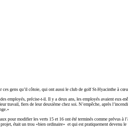
es gens qu’il côtoie, qui ont aussi le club de golf St-Hyacinthe à cœu
des employés, précise-t-il. Il y a deux ans, les employés avaient eux-mêm
de leur travail, fiers de leur deuxième chez soi. N’empêche, après l’incen
ange.»
avaux pour modifier les verts 15 et 16 ont été terminés comme prévus à l’
 projet, était un trou «bien ordinaire» et qui est pratiquement devenu le 