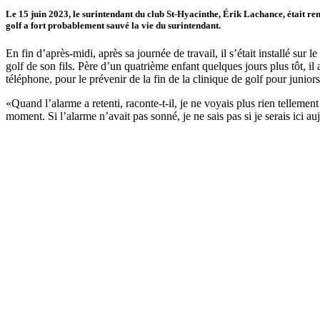
Le 15 juin 2023, le surintendant du club St-Hyacinthe, Érik Lachance, était rentr
golf a fort probablement sauvé la vie du surintendant.
En fin d’après-midi, après sa journée de travail, il s’était installé sur
golf de son fils. Père d’un quatrième enfant quelques jours plus tôt, il
téléphone, pour le prévenir de la fin de la clinique de golf pour juniors
«Quand l’alarme a retenti, raconte-t-il, je ne voyais plus rien telleme
moment. Si l’alarme n’avait pas sonné, je ne sais pas si je serais ici a