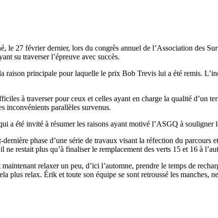
rné, le 27 février dernier, lors du congrès annuel de l’Association des 
yant su traverser l’épreuve avec succès.
a raison principale pour laquelle le prix Bob Trevis lui a été remis. L’in
iciles à traverser pour ceux et celles ayant en charge la qualité d’un ter
les inconvénients parallèles survenus.
ui a été invité à résumer les raisons ayant motivé l’ASGQ à souligner 
dernière phase d’une série de travaux visant la réfection du parcours et
n, il ne restait plus qu’à finaliser le remplacement des verts 15 et 16 à l
 maintenant relaxer un peu, d’ici l’automne, prendre le temps de recharge
a plus relax. Érik et toute son équipe se sont retroussé les manches, ne s