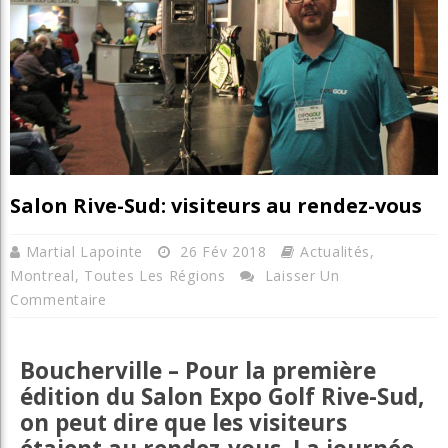
Salon Rive-Sud: visiteurs au rendez-vous
Martial Lapointe
26 Fév 2018
Actualités
,
Montreal
,
Toutes Les Régions
Laisser Un
Commentaire
Boucherville – Pour la première
édition du Salon Expo Golf Rive-Sud,
on peut dire que les visiteurs