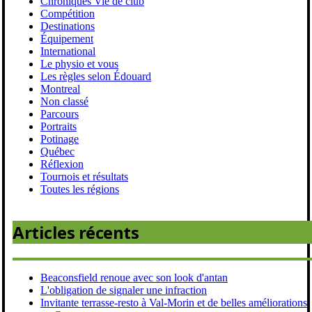
Chroniques Vie de club
Compétition
Destinations
Équipement
International
Le physio et vous
Les règles selon Édouard
Montreal
Non classé
Parcours
Portraits
Potinage
Québec
Réflexion
Tournois et résultats
Toutes les régions
Articles récents
Beaconsfield renoue avec son look d'antan
L'obligation de signaler une infraction
Invitante terrasse-resto à Val-Morin et de belles améliorations