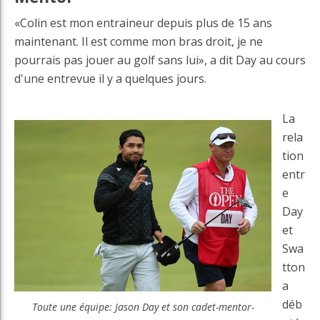
«Colin est mon entraineur depuis plus de 15 ans
maintenant. Il est comme mon bras droit, je ne
pourrais pas jouer au golf sans lui», a dit Day au cours
d'une entrevue il y a quelques jours.
La
rela
tion
entr
e
Day
et
Swa
tton
a
déb
Toute une équipe: Jason Day et son cadet-mentor-