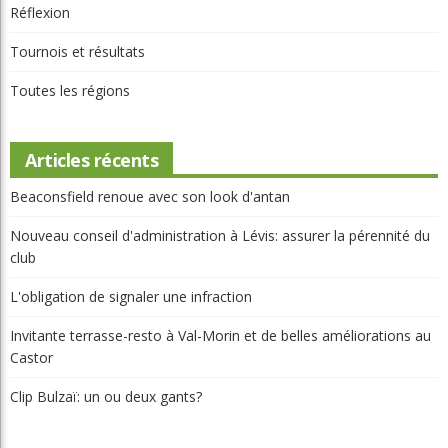
L'obligation De Signaler Une Infraction
Édouard Rivard
05 Août 2026
Invitante Terrasse-Resto À Val-Morin Et
De Belles Améliorations Au Castor
GML
05 Août 2026
Clip Bulzaï: Un Ou Deux Gants?
GML
05 Août 2026
Article Aléatoire