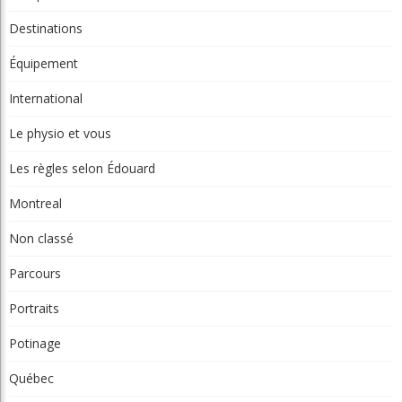
Nouveau conseil d'administration à Lévis: assurer la pérennité du
club
L'obligation de signaler une infraction
Invitante terrasse-resto à Val-Morin et de belles améliorations au
Castor
Clip Bulzaï: un ou deux gants?
Articles récents
Beaconsfield Renoue Avec Son Look
D'antan
Martial Lapointe
05 Août 2026
Nouveau Conseil D'administration À
Lévis: Assurer La Pérennité Du Club
GML
05 Août 2026