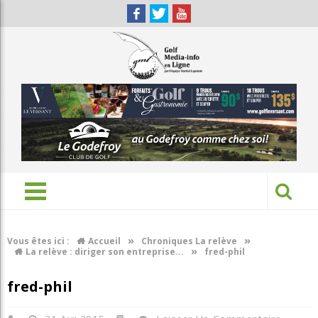
»
»
Vous êtes ici :
Accueil
Chroniques La relève
»
La relève : diriger son entreprise...
fred-phil
fred-phil