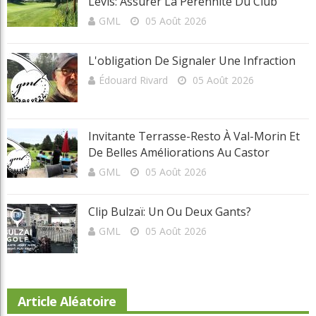
Lévis: Assurer La Pérennité Du Club
GML
05 Août 2026
L'obligation De Signaler Une Infraction
Édouard Rivard
05 Août 2026
Invitante Terrasse-Resto À Val-Morin Et
De Belles Améliorations Au Castor
GML
05 Août 2026
Clip Bulzaï: Un Ou Deux Gants?
GML
05 Août 2026
Article Aléatoire