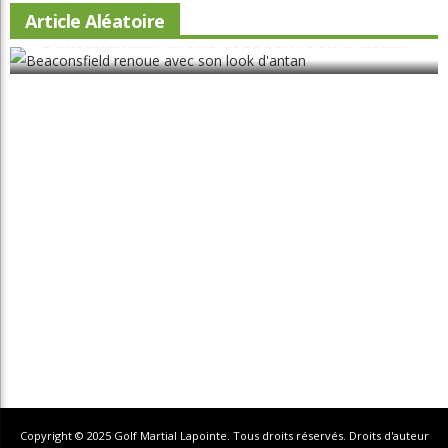
Catégories
Actualités
Autres Régions
Ce qu’en pense Ray
Chroniques
Chroniques La relève
Chroniques Truc du pro