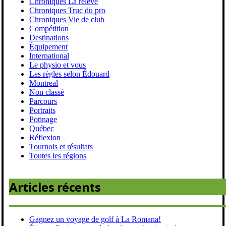
Chroniques La relève
Chroniques Truc du pro
Chroniques Vie de club
Compétition
Destinations
Équipement
International
Le physio et vous
Les règles selon Édouard
Montreal
Non classé
Parcours
Portraits
Potinage
Québec
Réflexion
Tournois et résultats
Toutes les régions
Articles récents
Gagnez un voyage de golf à La Romana!