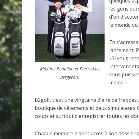
quelques asp
les gens qui
d'en discute
le monde du 
En s'adress
lancement, P
«Si vous rec
intervenants,
Maxime Beaulieu et Pierre-Luc
vous puissie
Bergeron.
même.»
b2golf, c'est une vingtaine d'aire de frappes
boutique de vêtements et deux simulateurs
G
coups et surtout d'enregistrer toutes les do
Chaque membre a donc accès à son dossier en 