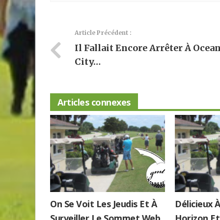
Article Précédent :
Il Fallait Encore Arrêter À Ocea
City…
Articles connexes
On Se Voit Les Jeudis Et À
Délicieux 
Surveiller Le Sommet Web
Horizon Et