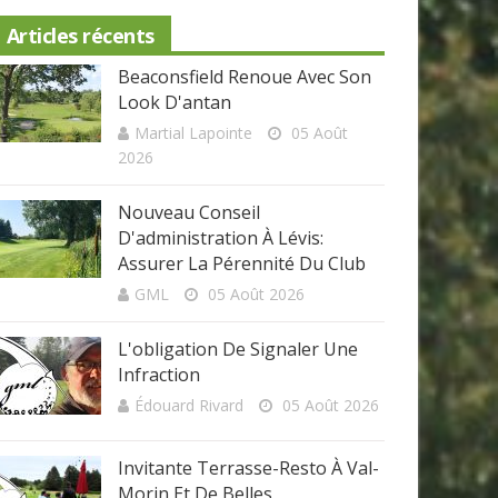
Articles récents
Beaconsfield Renoue Avec Son
Look D'antan
Martial Lapointe
05 Août
2026
Nouveau Conseil
D'administration À Lévis:
Assurer La Pérennité Du Club
GML
05 Août 2026
L'obligation De Signaler Une
Infraction
Édouard Rivard
05 Août 2026
Invitante Terrasse-Resto À Val-
Morin Et De Belles