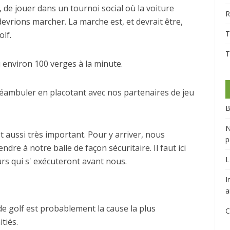
 de jouer dans un tournoi social où la voiture
R
evrions marcher. La marche est, et devrait être,
T
olf.
T
 environ 100 verges à la minute.
déambuler en placotant avec nos partenaires de jeu
B
N
t aussi très important. Pour y arriver, nous
p
e à notre balle de façon sécuritaire. Il faut ici
L
rs qui s' exécuteront avant nous.
I
a
de golf est probablement la cause la plus
C
tiés.