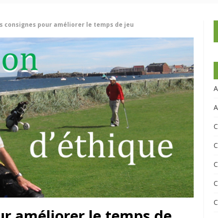
 consignes pour améliorer le temps de jeu
A
A
C
C
C
C
C
r améliorer le temps de