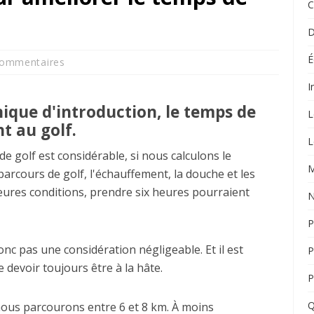
C
D
É
Commentaires
I
nique d'introduction, le temps de
L
t au golf.
L
e golf est considérable, si nous calculons le
M
arcours de golf, l'échauffement, la douche et les
leures conditions, prendre six heures pourraient
N
P
c pas une considération négligeable. Et il est
P
e devoir toujours être à la hâte.
P
Q
ous parcourons entre 6 et 8 km. À moins