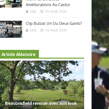
Améliorations Au Castor
GML
05 Août 2026
Clip Bulzaï: Un Ou Deux Gants?
GML
05 Août 2026
Article Aléatoire
Beaconsfield renoue avec son look
Nouveau 