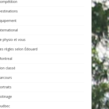
ompétition
estinations
quipement
nternational
e physio et vous
es règles selon Édouard
ontreal
on classé
arcours
ortraits
otinage
uébec