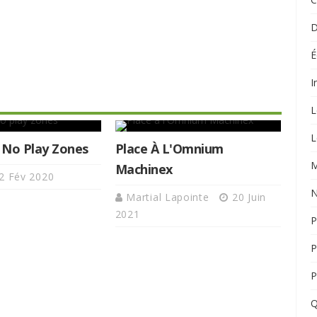
D
É
I
L
L
 No Play Zones
Place À L'Omnium
M
Machinex
2 Fév 2020
N
Martial Lapointe
20 Juin
2021
P
P
P
Q