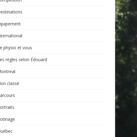
estinations
quipement
nternational
e physio et vous
es règles selon Édouard
ontreal
on classé
arcours
ortraits
otinage
uébec