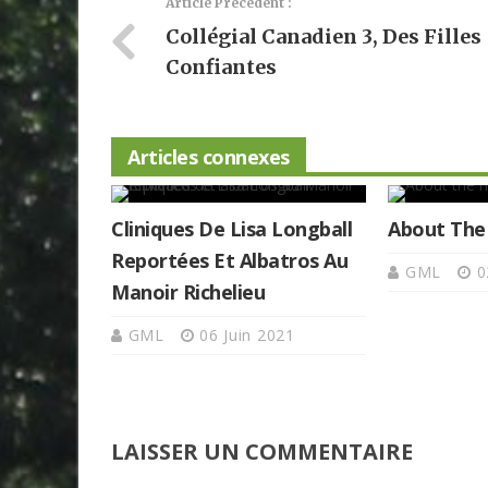
Article Précédent :
Collégial Canadien 3, Des Filles
Confiantes
Articles connexes
Cliniques De Lisa Longball
About The
Reportées Et Albatros Au
GML
0
Manoir Richelieu
GML
06 Juin 2021
LAISSER UN COMMENTAIRE