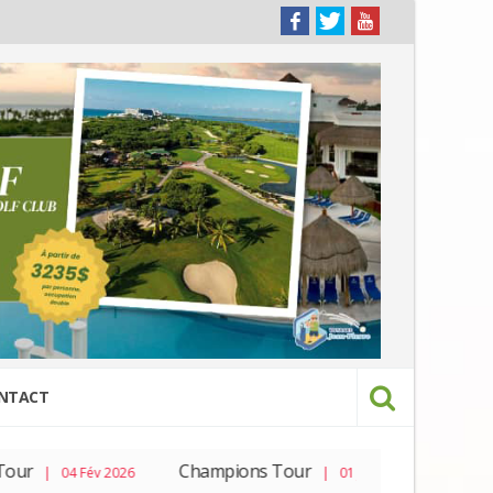
NTACT
ur
Champions Tour
PGA To
| 04 Fév 2026
| 01 Jan 2026