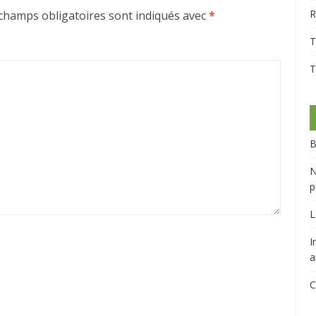
R
champs obligatoires sont indiqués avec
*
T
T
B
N
p
L
I
a
C