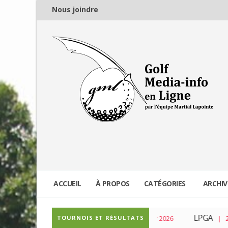
Nous joindre
ACCUEIL
À PROPOS
CATÉGORIES
ARCHIV
PGA Tour
LPGA
TOURNOIS ET RÉSULTATS
| 04 Mar 2026
| 23 Fé