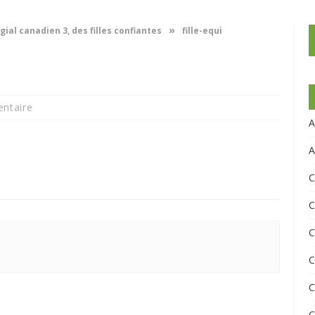
»
gial canadien 3, des filles confiantes
fille-equi
ntaire
A
A
C
C
C
C
C
C