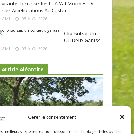
nvitante Terrasse-Resto À Val-Morin Et De
elles Améliorations Au Castor
GML
05 Août 2026
Clip Bulzaï: Un
Ou Deux Gants?
GML
05 Août 2026
Article Aléatoire
Gérer le consentement
Beaconsfield renoue avec son look
Nouveau 
les meilleures expériences, nous utilisons des technologies telles que les