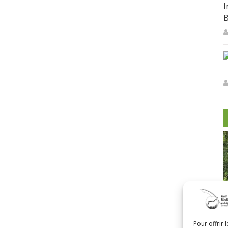
I
B
-Morin et
Pour offrir 