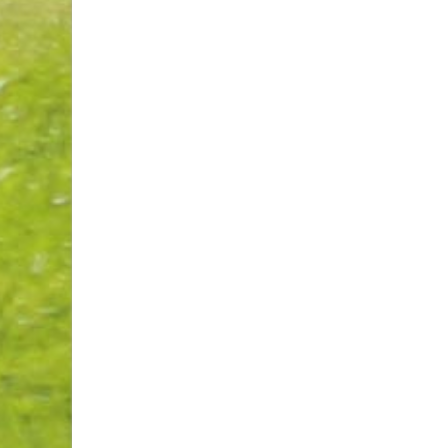
Invitante terrasse-resto à Val