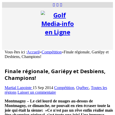
Vous êtes ici :
Accueil
»
Compétition
»
Finale régionale, Gariépy et
Desbiens, Champions!
Finale régionale, Gariépy et Desbiens,
Champions!
Martial Lapointe
15 Sep 2014
Compétition
,
Québec
,
Toutes les
régions
Laisser un commentaire
Montmagny – Le ciel lourd de nuages au-dessus de
Montmagny, ce dimanche, ne pouvait en rien écraser toute la
joie qui était la sienne: »Ce n'est pas un rêve enfin réalisé mais
être champion régional, c'est toute une joie! Une immense