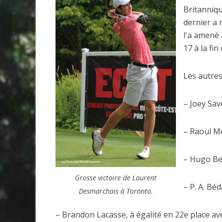
Britanniq
dernier a 
l'a amené 
17 à la fin
Les autres
– Joey Sav
– Raoul Mé
– Hugo Be
Grosse victoire de Laurent
– P. A. Bé
Desmarchais à Toronto.
– Brandon Lacasse, à égalité en 22e place av