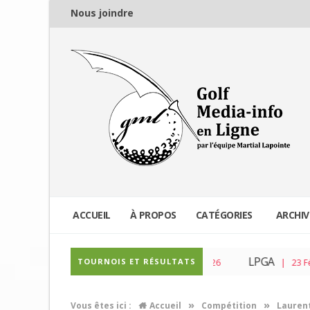
Nous joindre
ACCUEIL
À PROPOS
CATÉGORIES
ARCHIV
PGA Tour
LPGA
TOURNOIS ET RÉSULTATS
| 04 Mar 2026
| 23 Fév 2026
»
»
Vous êtes ici :
Accueil
Compétition
Laurent