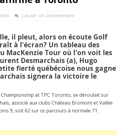
ition
Laisser Un Commentaire
le, il pleut, alors on écoute Golf
raît à l'écran? Un tableau des
u MacKenzie Tour où l'on voit les
urent Desmarchais (a), Hugo
etite fierté québécoise nous gagne
rchais signera la victoire le
es Championship at TPC Toronto, se déroulait sur
rchais, associé aux clubs Château Bromont et Vallée
oins 9, soit 62 sur ce parcours à normale 71.