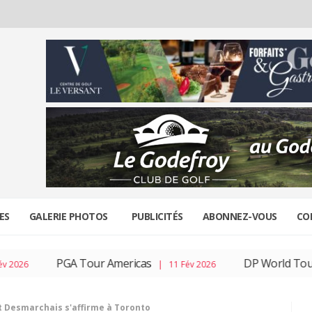
ES
GALERIE PHOTOS
PUBLICITÉS
ABONNEZ-VOUS
CO
PGA Tour Americas
DP World Tour
| 11 Fév 2026
| 04 F
 Desmarchais s'affirme à Toronto