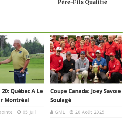
Père-Fils Qualifié
 20: Québec A Le
Coupe Canada: Joey Savoie
ur Montréal
Soulagé
apointe
05 Juil
GML
20 Août 2025