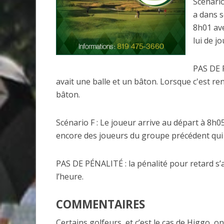
Scénario
a dans s
8h01 ave
lui de jo
PAS DE P
avait une balle et un bâton. Lorsque c'est ren
bâton.
Scénario F : Le joueur arrive au départ à 8h05
encore des joueurs du groupe précédent qui 
PAS DE PÉNALITÉ : la pénalité pour retard s’
l’heure.
COMMENTAIRES
Certains golfeurs, et c’est le cas de Higgo, o