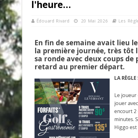
l'heure…
Édouard Rivard
20 Mai 2026
Les Règl
En fin de semaine avait lieu 
la première journée, très tôt
sa ronde avec deux coups de pé
retard au premier départ.
LA RÈGLE 
Le joueur 
jouer avec
encourt 2 
minutes. S’
Higgo est 