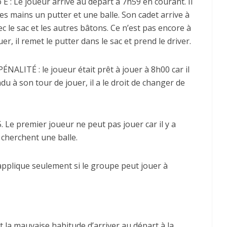
 E : Le joueur arrive au départ à 7h59 en courant. Il
es mains un putter et une balle. Son cadet arrive à
c le sac et les autres bâtons. Ce n’est pas encore à
uer, il remet le putter dans le sac et prend le driver.
ÉNALITÉ : le joueur était prêt à jouer à 8h00 car il
du à son tour de jouer, il a le droit de changer de
. Le premier joueur ne peut pas jouer car il y a
cherchent une balle.
applique seulement si le groupe peut jouer à
nt la mauvaise habitude d’arriver au départ à la