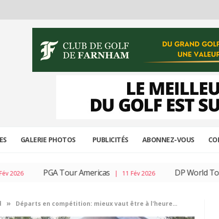
ES
GALERIE PHOTOS
PUBLICITÉS
ABONNEZ-VOUS
CO
PGA Tour Americas
DP World Tour
| 11 Fév 2026
| 04
»
d
Départs en compétition: mieux vaut être à l'heure…