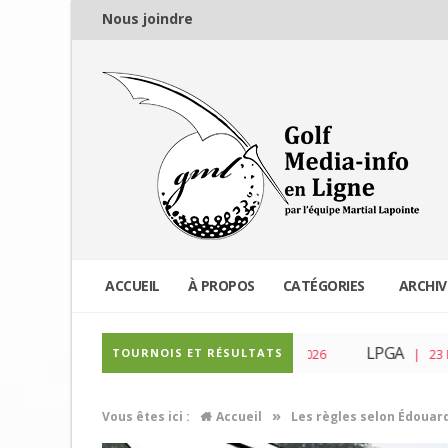
Nous joindre
ACCUEIL
À PROPOS
CATÉGORIES
ARCHIV
PGA Tour
LPGA
TOURNOIS ET RÉSULTATS
| 04 Mar 2026
| 23 Fév 2026
»
Vous êtes ici :
Accueil
Les règles selon Édouar