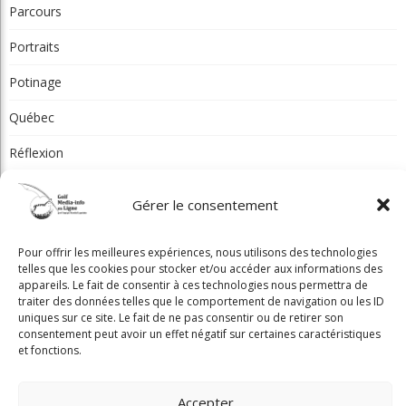
Parcours
Portraits
Potinage
Québec
Réflexion
Tournois et résultats
Gérer le consentement
Toutes les régions
Pour offrir les meilleures expériences, nous utilisons des technologies
telles que les cookies pour stocker et/ou accéder aux informations des
Articles récents
appareils. Le fait de consentir à ces technologies nous permettra de
traiter des données telles que le comportement de navigation ou les ID
uniques sur ce site. Le fait de ne pas consentir ou de retirer son
Beaconsfield renoue avec son look d'antan
consentement peut avoir un effet négatif sur certaines caractéristiques
et fonctions.
Nouveau conseil d'administration à Lévis: assurer la pérennité du
club
Accepter