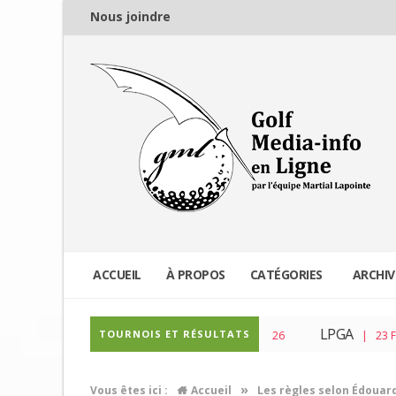
Nous joindre
ACCUEIL
À PROPOS
CATÉGORIES
ARCHIV
PGA Tour
LPGA
TOURNOIS ET RÉSULTATS
| 04 Mar 2026
| 23 Fév 2026
»
Vous êtes ici :
Accueil
Les règles selon Édouar