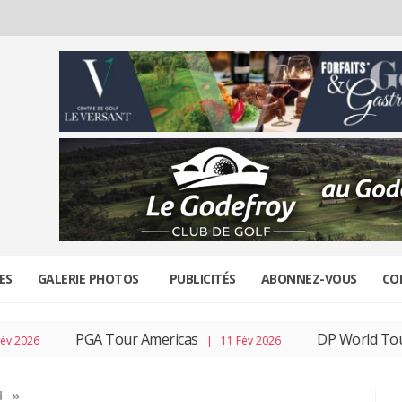
ES
GALERIE PHOTOS
PUBLICITÉS
ABONNEZ-VOUS
CO
PGA Tour Americas
DP World Tour
| 11 Fév 2026
| 04
»
d