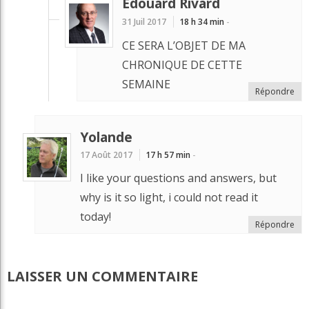
Édouard Rivard
31 Juil 2017
18 h 34 min
-
CE SERA L’OBJET DE MA
CHRONIQUE DE CETTE
SEMAINE
Répondre
Yolande
17 Août 2017
17 h 57 min
-
I like your questions and answers, but
why is it so light, i could not read it
today!
Répondre
LAISSER UN COMMENTAIRE