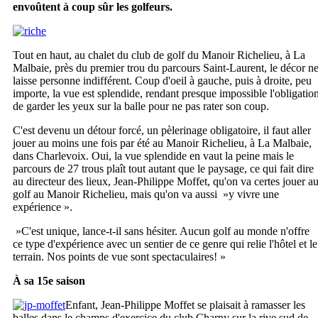
envoûtent à coup sûr les golfeurs.
Tout en haut, au chalet du club de golf du Manoir Richelieu, à La
Malbaie, près du premier trou du parcours Saint-Laurent, le décor n
laisse personne indifférent. Coup d'oeil à gauche, puis à droite, peu
importe, la vue est splendide, rendant presque impossible l'obligatio
de garder les yeux sur la balle pour ne pas rater son coup.
C'est devenu un détour forcé, un pèlerinage obligatoire, il faut aller
jouer au moins une fois par été au Manoir Richelieu, à La Malbaie,
dans Charlevoix. Oui, la vue splendide en vaut la peine mais le
parcours de 27 trous plaît tout autant que le paysage, ce qui fait dire
au directeur des lieux, Jean-Philippe Moffet, qu'on va certes jouer a
golf au Manoir Richelieu, mais qu'on va aussi »y vivre une
expérience ».
»C'est unique, lance-t-il sans hésiter. Aucun golf au monde n'offre
ce type d'expérience avec un sentier de ce genre qui relie l'hôtel et le
terrain. Nos points de vue sont spectaculaires! »
À sa 15e saison
Enfant, Jean-Philippe Moffet se plaisait à ramasser les
balles dans le champs d'exercice du club Charny sur la rive sud de