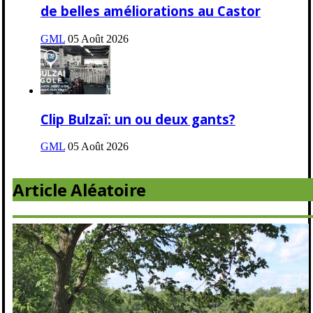
de belles améliorations au Castor
GML
05 Août 2026
Clip Bulzaï: un ou deux gants?
GML
05 Août 2026
Article Aléatoire