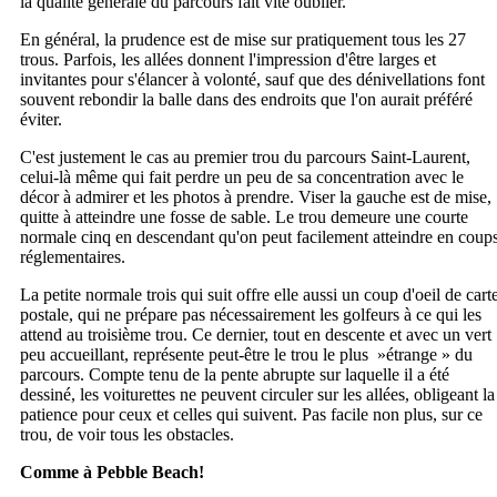
la qualité générale du parcours fait vite oublier.
En général, la prudence est de mise sur pratiquement tous les 27
trous. Parfois, les allées donnent l'impression d'être larges et
invitantes pour s'élancer à volonté, sauf que des dénivellations font
souvent rebondir la balle dans des endroits que l'on aurait préféré
éviter.
C'est justement le cas au premier trou du parcours Saint-Laurent,
celui-là même qui fait perdre un peu de sa concentration avec le
décor à admirer et les photos à prendre. Viser la gauche est de mise,
quitte à atteindre une fosse de sable. Le trou demeure une courte
normale cinq en descendant qu'on peut facilement atteindre en coup
réglementaires.
La petite normale trois qui suit offre elle aussi un coup d'oeil de cart
postale, qui ne prépare pas nécessairement les golfeurs à ce qui les
attend au troisième trou. Ce dernier, tout en descente et avec un vert
peu accueillant, représente peut-être le trou le plus »étrange » du
parcours. Compte tenu de la pente abrupte sur laquelle il a été
dessiné, les voiturettes ne peuvent circuler sur les allées, obligeant la
patience pour ceux et celles qui suivent. Pas facile non plus, sur ce
trou, de voir tous les obstacles.
Comme à Pebble Beach!