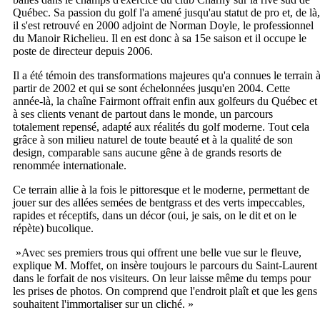
Québec. Sa passion du golf l'a amené jusqu'au statut de pro et, de là,
il s'est retrouvé en 2000 adjoint de Norman Doyle, le professionnel
du Manoir Richelieu. Il en est donc à sa 15e saison et il occupe le
poste de directeur depuis 2006.
Il a été témoin des transformations majeures qu'a connues le terrain 
partir de 2002 et qui se sont échelonnées jusqu'en 2004. Cette
année-là, la chaîne Fairmont offrait enfin aux golfeurs du Québec et
à ses clients venant de partout dans le monde, un parcours
totalement repensé, adapté aux réalités du golf moderne. Tout cela
grâce à son milieu naturel de toute beauté et à la qualité de son
design, comparable sans aucune gêne à de grands resorts de
renommée internationale.
Ce terrain allie à la fois le pittoresque et le moderne, permettant de
jouer sur des allées semées de bentgrass et des verts impeccables,
rapides et réceptifs, dans un décor (oui, je sais, on le dit et on le
répète) bucolique.
»Avec ses premiers trous qui offrent une belle vue sur le fleuve,
explique M. Moffet, on insère toujours le parcours du Saint-Laurent
dans le forfait de nos visiteurs. On leur laisse même du temps pour
les prises de photos. On comprend que l'endroit plaît et que les gens
souhaitent l'immortaliser sur un cliché. »