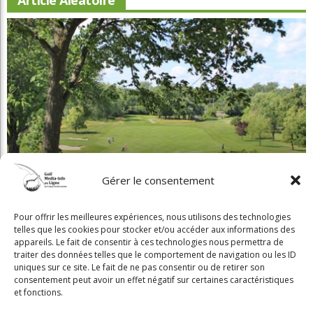
Article Aléatoire
Gérer le consentement
Beaconsfield renoue avec son look d'antan
Pour offrir les meilleures expériences, nous utilisons des technologies
telles que les cookies pour stocker et/ou accéder aux informations des
appareils. Le fait de consentir à ces technologies nous permettra de
traiter des données telles que le comportement de navigation ou les ID
uniques sur ce site. Le fait de ne pas consentir ou de retirer son
consentement peut avoir un effet négatif sur certaines caractéristiques
Copyright © 2025 Golf Martial Lapointe. Tous droits réservés. Droits d'auteur
et fonctions.