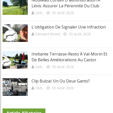
Nouveau Conseil D'administration À
Lévis: Assurer La Pérennité Du Club
GML
05 Août 2026
L'obligation De Signaler Une Infraction
Édouard Rivard
05 Août 2026
Invitante Terrasse-Resto À Val-Morin Et
De Belles Améliorations Au Castor
GML
05 Août 2026
Clip Bulzaï: Un Ou Deux Gants?
GML
05 Août 2026