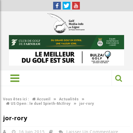
»
»
Vous êtes ici :
Accueil
Actualités
»
US Open : le duel Spieth-McIlroy
jor-rory
jor-rory
16 Juin 2015
Laisser Un Commentaire