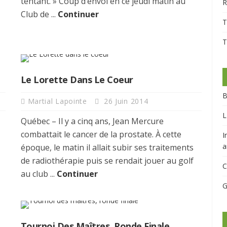
tentant. » Coup d’envoi en ce jeudi matin au
R
Club de ...
Continuer
T
T
Le Lorette Dans Le Coeur
B
Martial Lapointe
26 Juin 2014
L
Québec – Il y a cinq ans, Jean Mercure
combattait le cancer de la prostate. À cette
I
a
époque, le matin il allait subir ses traitements
de radiothérapie puis se rendait jouer au golf
C
au club ...
Continuer
G
Tournoi Des Maîtres, Ronde Finale