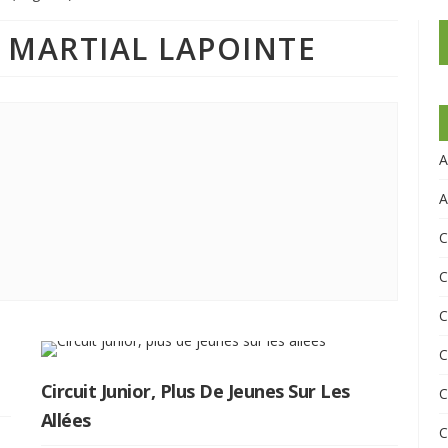
: MARTIAL LAPOINTE
e
A
A
C
C
C
C
Circuit Junior, Plus De Jeunes Sur Les
C
Allées
C