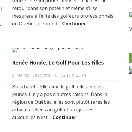
rentre chez lui pour s’amuser. Le kid est de
retour dans son patelin et même s’il se
i
mesurera à l’élite des golfeurs professionnels
,
du Québec, il entend ...
Continuer
s
V
Renée Houde, Le Golf Pour Les Filles
Martial Lapointe
12 Juin 2014
Boischatel – Elle aime le golf, elle aime les
jeunes. Il n’y a pas d’autres raisons. Dans la
région de Québec, elles sont plutôt rares les
activités reliées au golf et aux jeunes
Gagnez un voyage de golf à La
auxquelles n’est ...
Continuer
nts?
Romana!