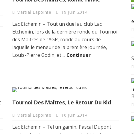
Martial Lapointe
19 Juin 2014
E
Lac Etchemin – Tout un duel au club Lac
Etchemin, lors de la dernière ronde du Tournoi
des Maîtres de l’AGP, ronde au cours de
laquelle le meneur de la première journée,
Louis-Pierre Godin, et ...
Continuer
S
I
B
x
Tournoi Des Maîtres, Le Retour Du Kid
Martial Lapointe
16 Juin 2014
Lac Etchemin – Tel un gamin, Pascal Dupont