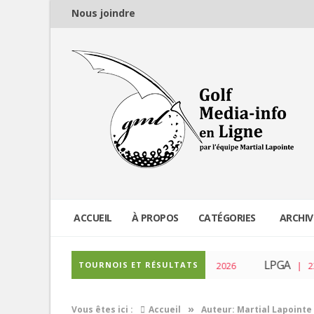
Nous joindre
ACCUEIL
À PROPOS
CATÉGORIES
ARCHIV
PGA Tour
LPGA
TOURNOIS ET RÉSULTATS
| 04 Mar 2026
| 23 Fé
»
Vous êtes ici :
Accueil
Auteur: Martial Lapointe