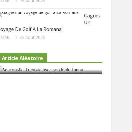
GML
05 Août 2026
Gagnez
Un
oyage De Golf À La Romana!
GML
05 Août 2026
Beaconsfield renoue avec son look
Article Aléatoire
d'antan
L'obligati