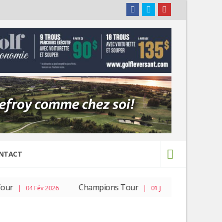
NTACT
ur
Champions Tour
PGA To
| 04 Fév 2026
| 01 Jan 2026