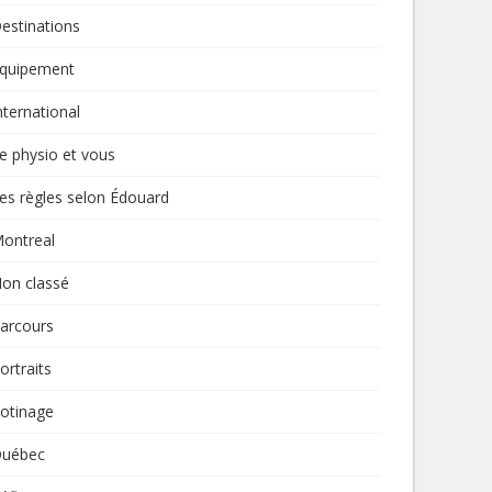
estinations
quipement
nternational
e physio et vous
es règles selon Édouard
ontreal
on classé
arcours
ortraits
otinage
uébec