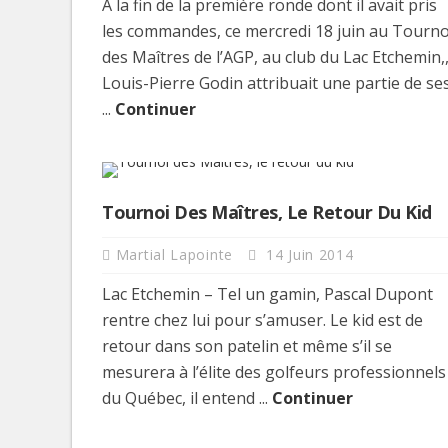
À la fin de la première ronde dont il avait pris
les commandes, ce mercredi 18 juin au Tourno
des Maîtres de l’AGP, au club du Lac Etchemin,
Louis-Pierre Godin attribuait une partie de se
...
Continuer
Tournoi Des Maîtres, Le Retour Du Kid
Martial Lapointe
14 Juin 2014
Lac Etchemin – Tel un gamin, Pascal Dupont
rentre chez lui pour s’amuser. Le kid est de
retour dans son patelin et même s’il se
mesurera à l’élite des golfeurs professionnels
du Québec, il entend ...
Continuer
Clip Bulzaï: un ou deux ga