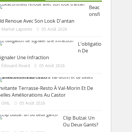
Beac
Onsfi
ld Renoue Avec Son Look D'antan
Martial Lapointe
05 Août 2026
L'obligatio
N De
ignaler Une Infraction
Édouard Rivard
05 Août 2026
nvitante Terrasse-Resto À Val-Morin Et De
elles Améliorations Au Castor
GML
05 Août 2026
Clip Bulzaï: Un
Ou Deux Gants?