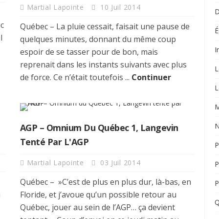
Martial Lapointe
10 Juil 2014
D
uc
Québec – La pluie cessait, faisait une pause de
É
l
quelques minutes, donnant du même coup
I
espoir de se tasser pour de bon, mais
reprenait dans les instants suivants avec plus
L
de force. Ce n’était toutefois ...
Continuer
L
M
N
AGP – Omnium Du Québec 1, Langevin
Tenté Par L'AGP
P
Martial Lapointe
03 Juil 2014
P
Québec – »C’est de plus en plus dur, là-bas, en
P
u
Floride, et j’avoue qu’un possible retour au
Q
Québec, jouer au sein de l’AGP… ça devient