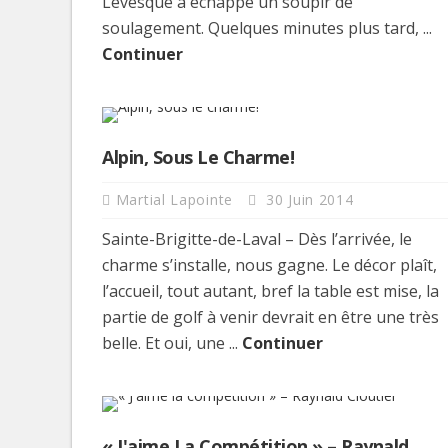
Lévesque a échappé un soupir de
soulagement. Quelques minutes plus tard, ...
Continuer
Alpin, Sous Le Charme!
Martial Lapointe
30 Juin 2014
Sainte-Brigitte-de-Laval – Dès l’arrivée, le
charme s’installe, nous gagne. Le décor plaît,
l’accueil, tout autant, bref la table est mise, la
partie de golf à venir devrait en être une très
belle. Et oui, une ...
Continuer
« J'aime La Compétition » – Raynald