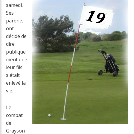
samedi.
Ses
parents
ont
décidé de
dire
publique
ment que
leur fils
s'était
enlevé la
vie.
Le
combat
de
Grayson