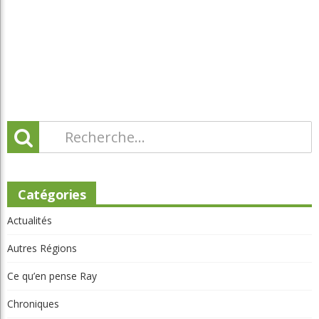
Articles récents
Beaconsfield renoue avec son look d'antan
Nouveau conseil d'administration à Lévis: assurer la pérennité du
club
L'obligation de signaler une infraction
Invitante terrasse-resto à Val-Morin et de belles améliorations au
Castor
Clip Bulzaï: un ou deux gants?
Articles récents
Beaconsfield Renoue Avec Son Look
D'antan
Martial Lapointe
05 Août 2026