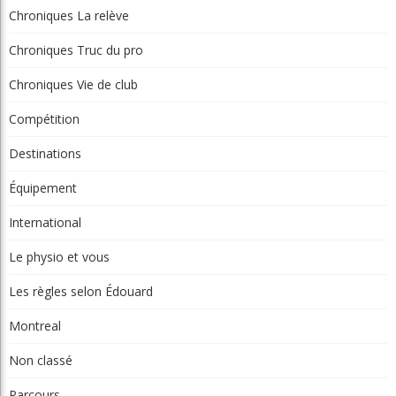
Nouveau Conseil D'administration À
Lévis: Assurer La Pérennité Du Club
GML
05 Août 2026
L'obligation De Signaler Une Infraction
Édouard Rivard
05 Août 2026
Invitante Terrasse-Resto À Val-Morin Et
De Belles Améliorations Au Castor
GML
05 Août 2026
Clip Bulzaï: Un Ou Deux Gants?
GML
05 Août 2026