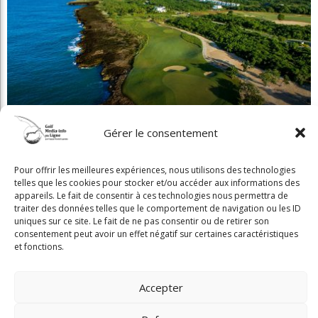
Chroniques Truc du pro
Chroniques Vie de club
Compétition
Destinations
Gérer le consentement
Équipement
International
Pour offrir les meilleures expériences, nous utilisons des technologies
telles que les cookies pour stocker et/ou accéder aux informations des
Le physio et vous
appareils. Le fait de consentir à ces technologies nous permettra de
traiter des données telles que le comportement de navigation ou les ID
Les règles selon Édouard
uniques sur ce site. Le fait de ne pas consentir ou de retirer son
consentement peut avoir un effet négatif sur certaines caractéristiques
Montreal
et fonctions.
Non classé
Accepter
Parcours