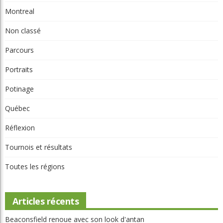
Ce qu’en pense Ray
Chroniques
Chroniques La relève
Chroniques Truc du pro
Chroniques Vie de club
Compétition
Destinations
Équipement
International
Le physio et vous
Les règles selon Édouard
Montreal