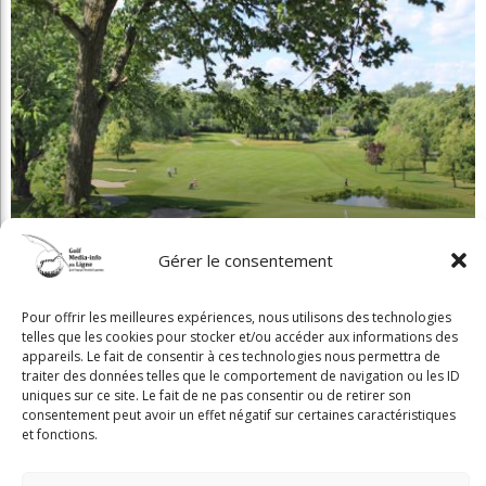
L'obligation De Signaler Une Infraction
Édouard Rivard
05 Août 2026
Invitante Terrasse-Resto À Val-Morin Et
De Belles Améliorations Au Castor
GML
05 Août 2026
Gérer le consentement
Clip Bulzaï: Un Ou Deux Gants?
GML
05 Août 2026
Pour offrir les meilleures expériences, nous utilisons des technologies
telles que les cookies pour stocker et/ou accéder aux informations des
appareils. Le fait de consentir à ces technologies nous permettra de
traiter des données telles que le comportement de navigation ou les ID
uniques sur ce site. Le fait de ne pas consentir ou de retirer son
Article Aléatoire
consentement peut avoir un effet négatif sur certaines caractéristiques
et fonctions.