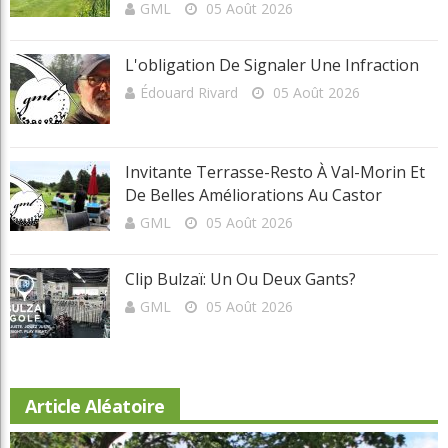
Nouveau conseil d'administration à Lévis: assurer la pérennité du
club
L'obligation de signaler une infraction
Invitante terrasse-resto à Val-Morin et de belles améliorations au
Castor
Clip Bulzaï: un ou deux gants?
Articles récents
Beaconsfield Renoue Avec Son Look
D'antan
Martial Lapointe
05 Août 2026
Nouveau Conseil D'administration À
Lévis: Assurer La Pérennité Du Club
GML
05 Août 2026