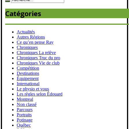
Catégories
Actualités
Autres Régions
Ce qu’en pense Ray
Chroniques
Chroniques La relève
Chroniques Truc du pro
Chroniques Vie de club
Compétition
Destinations
Équipement
International
Le physio et vous
Les règles selon Édouard
Montreal
Non classé
Parcours
Portraits
Potinage
Québec