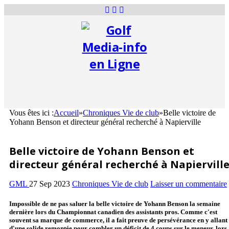
Vous êtes ici :
Accueil
»
Chroniques Vie de club
»
Belle victoire de
Yohann Benson et directeur général recherché à Napierville
Belle victoire de Yohann Benson et
directeur général recherché à Napiervill
GML
27 Sep 2023
Chroniques Vie de club
Laisser un commentaire
Impossible de ne pas saluer la belle victoire de Yohann Benson la semaine
dernière lors du Championnat canadien des assistants pros. Comme c'est
souvent sa marque de commerce, il a fait preuve de persévérance en y allant
d'une solide remontée pour combler un déficit de 4 coups sur le meneur, lors