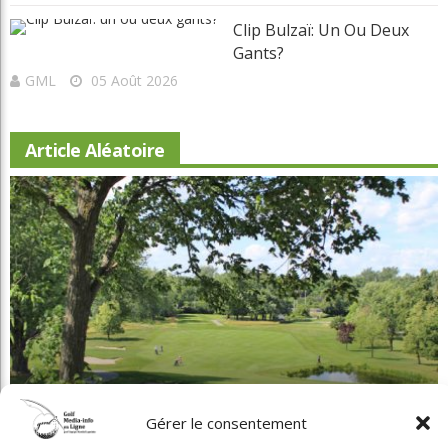
Articles récents
Beaconsfield
Renoue Avec
Son Look D'antan
Martial Lapointe
05 Août 2026
Nouveau Conseil D'administration À Lévis: Assurer La
Pérennité Du Club
GML
05 Août 2026
L'obligation De
Signaler Une
Infraction
Édouard Rivard
05 Août 2026
Gérer le consentement