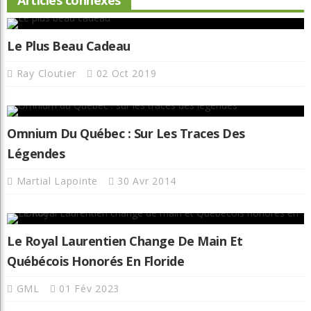
Articles connexes
Le Plus Beau Cadeau
Ray Cloutier
02 Oct 2019
Omnium Du Québec : Sur Les Traces Des
Légendes
Martial Lapointe
30 Avr 2014
Le Royal Laurentien Change De Main Et
Québécois Honorés En Floride
GML
01 Fév 2023